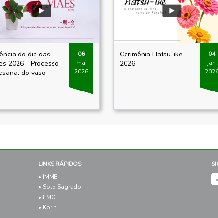
ência do dia das
Cerimônia Hatsu-ike
06
04
s 2026 - Processo
2026
mai
jan
2026
202
esanal do vaso
LINKS RÁPIDOS
S
• IMMB
• Solo Sagrado
• FMO
• Korin