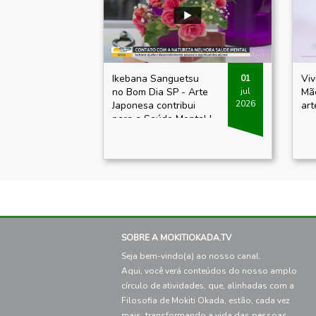
Ikebana Sanguetsu
Viv
01
no Bom Dia SP - Arte
Mãe
jul
2026
Japonesa contribui
art
para a Saúde Mental |
1º/07/2026
SOBRE A MOKITIOKADA.TV
Seja bem-vindo(a) ao nosso canal.
Aqui, você verá conteúdos do nosso amplo
círculo de atividades, que, alinhadas com a
Filosofia de Mokiti Okada, estão, cada vez
mais, transformando a vida das pessoas.