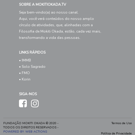
SOBRE A MOKITIOKADA.TV
Seja bem-vindo(a) ao nosso canal.
Aqui, você verá conteúdos do nosso amplo
círculo de atividades, que, alinhadas com a
Filosofia de Mokiti Okada, estão, cada vez mais,
transformando a vida das pessoas.
LINKS RÁPIDOS
• IMMB
• Solo Sagrado
• FMO
• Korin
SIGA-NOS
FUNDAÇÃO MOKITI OKADA © 2020 -
Termos de Uso
TODOS OS DIREITOS RESERVADOS -
POWERED BY: WEB ACTIONS
Política de Privacidade