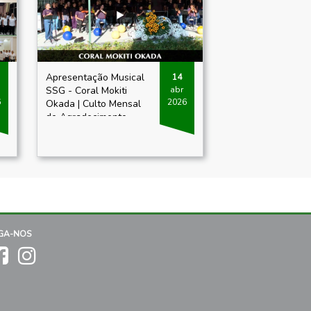
Apresentação Musical
14
SSG - Coral Mokiti
abr
6
2026
Okada | Culto Mensal
de Agradecimento
dedicado aos Jovens
de 2026
IGA-NOS