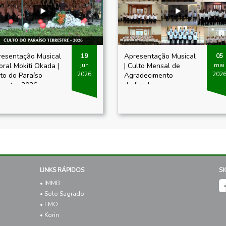
esentação Musical
Apresentação Musical
19
05
oral Mokiti Okada |
| Culto Mensal de
jun
mai
2026
202
to do Paraíso
Agradecimento
restre 2026
dedicado aos
Pioneiros de 2026
LINKS RÁPIDOS
S
• IMMB
• Solo Sagrado
• FMO
• Korin