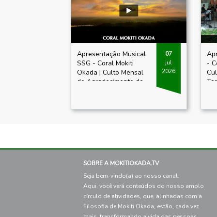
Apresentação Musical
Apr
07
SSG - Coral Mokiti
- C
jul
2026
Okada | Culto Mensal
Cul
de Agradecimento de
Ter
Julho de 2026
SOBRE A MOKITIOKADA.TV
Seja bem-vindo(a) ao nosso canal.
Aqui, você verá conteúdos do nosso amplo
círculo de atividades, que, alinhadas com a
Filosofia de Mokiti Okada, estão, cada vez
mais, transformando a vida das pessoas.